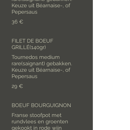
Keuze uit Béarnaise-, of
Pepersaus
36 €
FILET DE BOEUF
GRILLÉ(140gr)
Tournedos medium
rare(saignant) gebakken.
Keuze uit Béarnaise-, of
Pepersaus
29 €
BOEUF BOURGUIGNON
Franse stoofpot met
rundvlees en groenten
gekookt in rode wijn