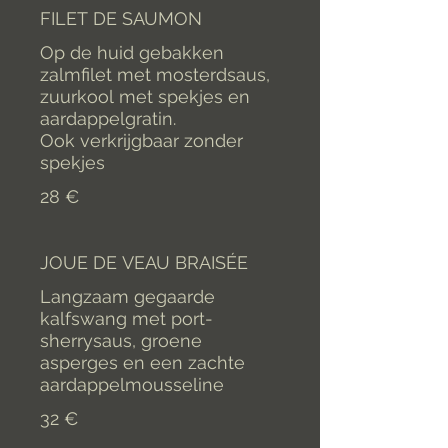
FILET DE SAUMON
Op de huid gebakken
zalmfilet met mosterdsaus,
zuurkool met spekjes en
aardappelgratin.
Ook verkrijgbaar zonder
spekjes
28 €
JOUE DE VEAU BRAISÉE
Langzaam gegaarde
kalfswang met port-
sherrysaus, groene
asperges en een zachte
aardappelmousseline
32 €