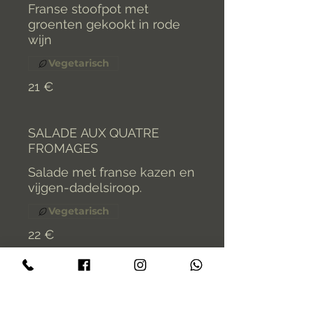
Franse stoofpot met
groenten gekookt in rode
wijn
Vegetarisch
21 €
SALADE AUX QUATRE
FROMAGES
Salade met franse kazen en
Vegetarisch
22 €
QUICHE AUX LÉGUMES
Hartige groentetaart met