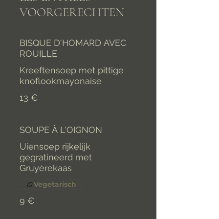
VOORGERECHTEN
BISQUE D'HOMARD AVEC
ROUILLE
Kreeftensoep met pittige
knoflookmayonaise
13 €
SOUPE À L'OIGNON
Uiensoep rijkelijk
gegratineerd met
Gruyèrekaas
Vegetarisch
9 €