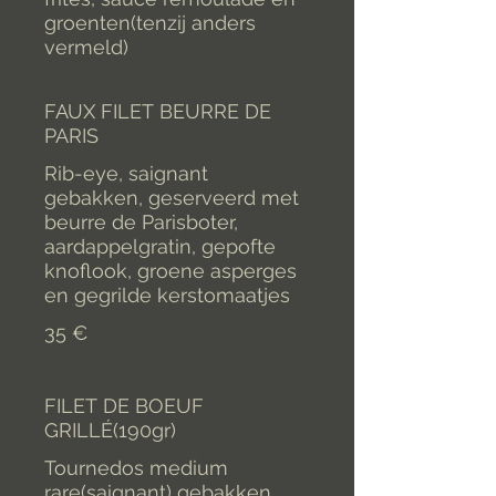
groenten(tenzij anders
vermeld)
FAUX FILET BEURRE DE
PARIS
Rib-eye, saignant
gebakken, geserveerd met
beurre de Parisboter,
aardappelgratin, gepofte
knoflook, groene asperges
en gegrilde kerstomaatjes
35 €
FILET DE BOEUF
GRILLÉ(190gr)
Tournedos medium
rare(saignant) gebakken.