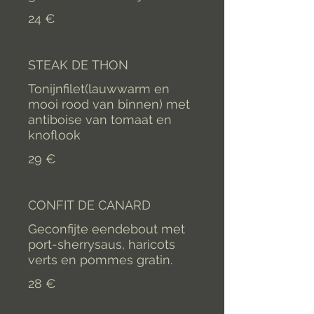
24 €
STEAK DE THON
Tonijnfilet(lauwwarm en
mooi rood van binnen) met
antiboise van tomaat en
knoflook
29 €
CONFIT DE CANARD
Geconfijte eendebout met
port-sherrysaus, haricots
verts en pommes gratin.
28 €