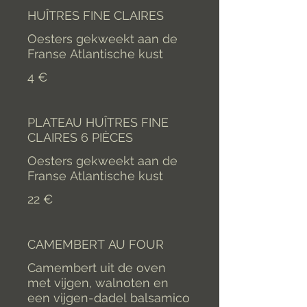
HUÎTRES FINE CLAIRES
Oesters gekweekt aan de
Franse Atlantische kust
4 €
PLATEAU HUÎTRES FINE
CLAIRES 6 PIÈCES
Oesters gekweekt aan de
Franse Atlantische kust
22 €
CAMEMBERT AU FOUR
Camembert uit de oven
met vijgen, walnoten en
een vijgen-dadel balsamico