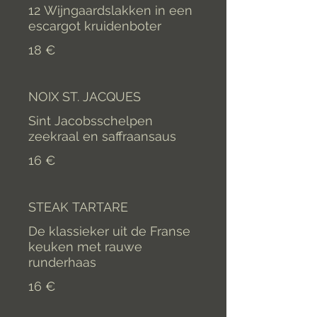
12 Wijngaardslakken in een
escargot kruidenboter
18 €
NOIX ST. JACQUES
Sint Jacobsschelpen
zeekraal en saffraansaus
16 €
STEAK TARTARE
De klassieker uit de Franse
keuken met rauwe
runderhaas
16 €