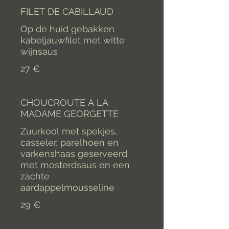
FILET DE CABILLAUD
Op de huid gebakken
kabeljauwfilet met witte
wijnsaus
27 €
CHOUCROUTE A LA
MADAME GEORGETTE
Zuurkool met spekjes,
casseler, parelhoen en
varkenshaas geserveerd
met mosterdsaus en een
zachte
aardappelmousseline
29 €