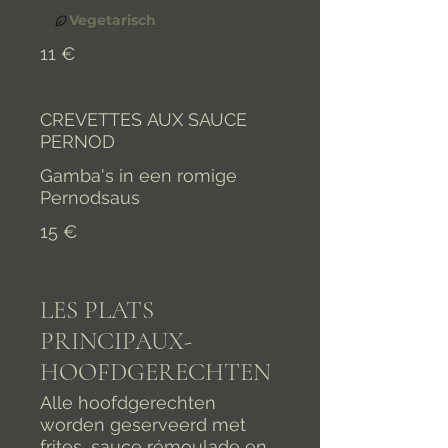
Vegetarisch
11 €
CREVETTES AUX SAUCE
PERNOD
Gamba's in een romige
Pernodsaus
15 €
LES PLATS
PRINCIPAUX-
HOOFDGERECHTEN
Alle hoofdgerechten
worden geserveerd met
frites, sauce rémoulade en