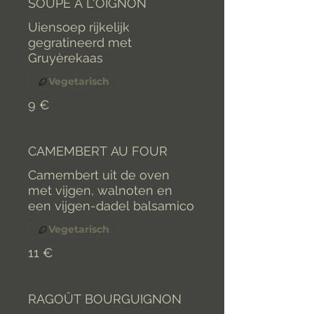
SOUPE À L'OIGNON
Uiensoep rijkelijk
gegratineerd met
Gruyèrekaas
Vegetarisch
9 €
CAMEMBERT AU FOUR
Camembert uit de oven
met vijgen, walnoten en
een vijgen-dadel balsamico
Vegetarisch
11 €
RAGOÛT BOURGUIGNON