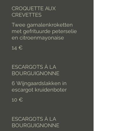
CROQUETTE AUX
CREVETTES
Twee garnalenkroketten
met gefrituurde peterselie
en citroenmayonaise
14 €
ESCARGOTS À LA
BOURGUIGNONNE
6 Wijngaardslakken in
escargot kruidenboter
10 €
ESCARGOTS À LA
BOURGUIGNONNE