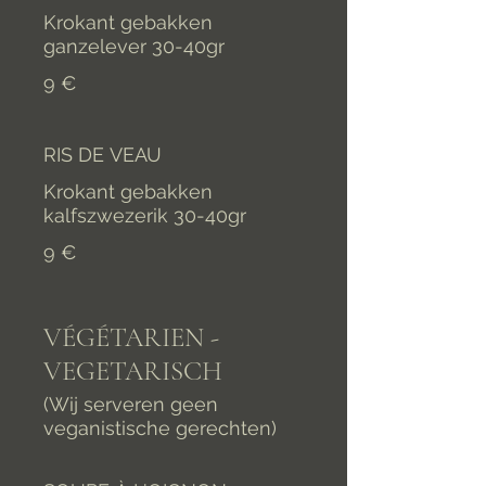
Krokant gebakken
ganzelever 30-40gr
9 €
RIS DE VEAU
Krokant gebakken
kalfszwezerik 30-40gr
9 €
VÉGÉTARIEN -
VEGETARISCH
(Wij serveren geen
veganistische gerechten)